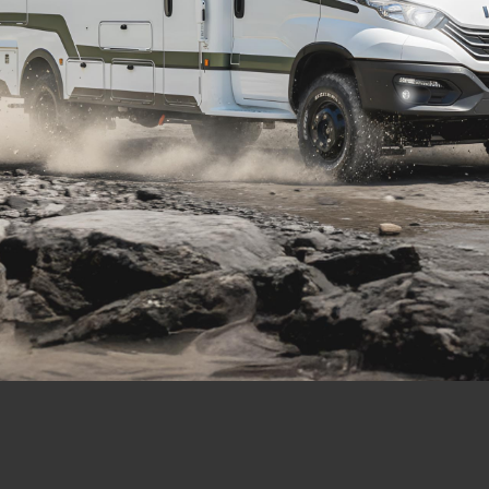
si
Reservatórios
-Matic
 ou
Potável - 200L
 Benz
Servida - 90L
 517
Detritos - 195L
ra longo