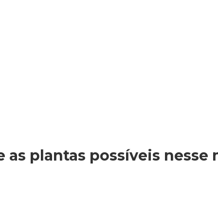
Lavabo / box de
Convivência
banho
e as plantas possíveis nesse