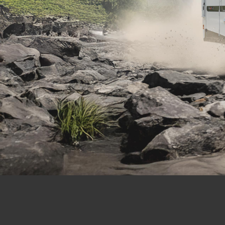
Chas
Iveco Hi
60-180
Mercedes
Sprinter
Cabine ext