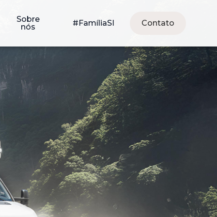
Sobre
#FamíliaSI
Contato
nós