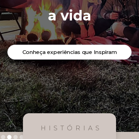
a vida
Conheça experiências que Inspiram
HISTÓRIAS
Slide 2 of 4.