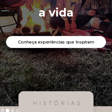
a vida
Conheça experiências que Inspiram
HISTÓRIAS
Slide 2 of 4.