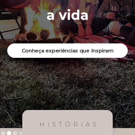
a vida
Conheça experiências que Inspiram
HISTÓRIAS
Slide 2 of 4.