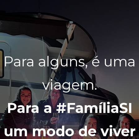
Para alguns, é uma
viagem.
Para a #FamíliaSI
Para a #FamíliaSI
um modo de viver
um modo de viver