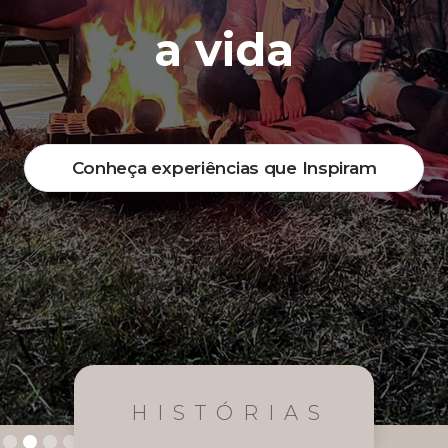
a vida
a vida
Conheça experiências que Inspiram
Conheça experiências que Inspiram
HISTÓRIAS
Slide 3 of 4.